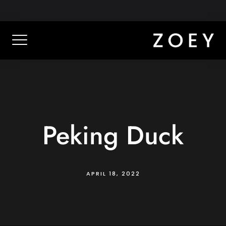
Skip
Schillerstraße 30, 70734 Fellbach
0711 414 469 30
to
content
Peking Duck
APRIL 18, 2022