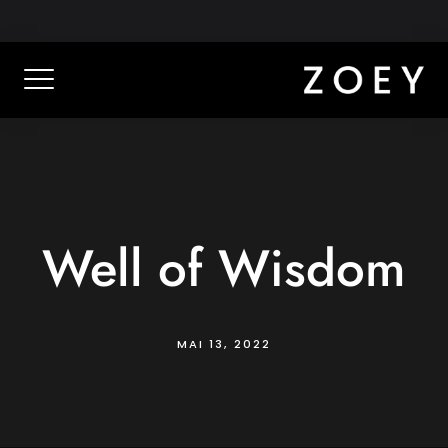
Skip
Schillerstraße 30, 70734 Fellbach
0711 414 469 30
to
content
Well of Wisdom
MAI 13, 2022